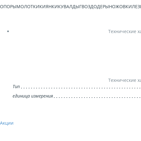
ТОПОРЫ
МОЛОТКИ
КИЯНКИ
КУВАЛДЫ
ГВОЗДОДЕРЫ
НОЖОВКИ
ЛЕЗ
Технические х
Технические х
Тип
единица измерения
Акции