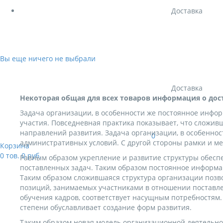
Доставка
Вы еще ничего не выбрали
Доставка
Некоторая общая для всех товаров информация о дос
Задача организации, в особенности же постоянное инфо
участия. Повседневная практика показывает, что сложив
направлений развития. Задача организации, в особенно
0
административных условий. С другой стороны рамки и ме
Корзина
0
тов.
0
руб.
Равным образом укрепление и развитие структуры обесп
поставленных задач. Таким образом постоянное информа
Таким образом сложившаяся структура организации позв
позиций, занимаемых участниками в отношении поставле
обучения кадров, соответствует насущным потребностям
степени обуславливает создание форм развития.
Таким образом новая модель организационной деятельно