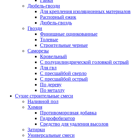
Гайки
Дюбель-гвозди
Для крепления изоляционных материалов
Распорный ежик
Дюбель-гвоздь
Гвозди
Финишные оцинкованные
Толевые
Строительные черные
Саморезы
Кровельный
С полуцилиндрической головкой острый
Для гвл
С пресшайбой сверло
С пресшайбой острый
По дереву
По металлу
Сухие строительные смеси
Наливной пол
Химия
Противоморозная добавка
Гидрофобизатор
Средство для удаления высолов
Затирки
Универсальные смеси