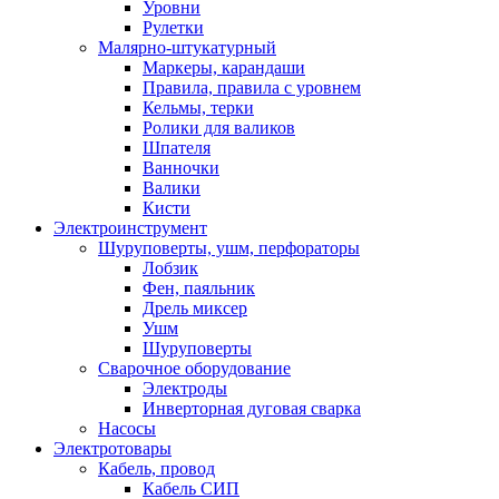
Уровни
Рулетки
Малярно-штукатурный
Маркеры, карандаши
Правила, правила с уровнем
Кельмы, терки
Ролики для валиков
Шпателя
Ванночки
Валики
Кисти
Электроинструмент
Шуруповерты, ушм, перфораторы
Лобзик
Фен, паяльник
Дрель миксер
Ушм
Шуруповерты
Сварочное оборудование
Электроды
Инверторная дуговая сварка
Насосы
Электротовары
Кабель, провод
Кабель СИП