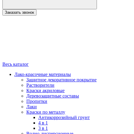
Заказать звонок
Весь каталог
Лако-красочные материалы
Защитное декоративное покрытие
Растворители
Краски акриловые
Деревозащитные составы
Пропитки
Лаки
Краски по металлу
Антикоррозийный грунт
4 в 1
3 в 1
Водно-дисперсионные