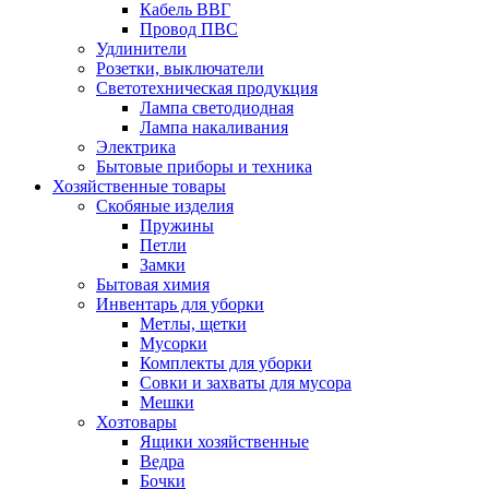
Кабель ВВГ
Провод ПВС
Удлинители
Розетки, выключатели
Cветотехническая продукция
Лампа светодиодная
Лампа накаливания
Электрика
Бытовые приборы и техника
Хозяйственные товары
Скобяные изделия
Пружины
Петли
Замки
Бытовая химия
Инвентарь для уборки
Метлы, щетки
Мусорки
Комплекты для уборки
Совки и захваты для мусора
Мешки
Хозтовары
Ящики хозяйственные
Ведра
Бочки