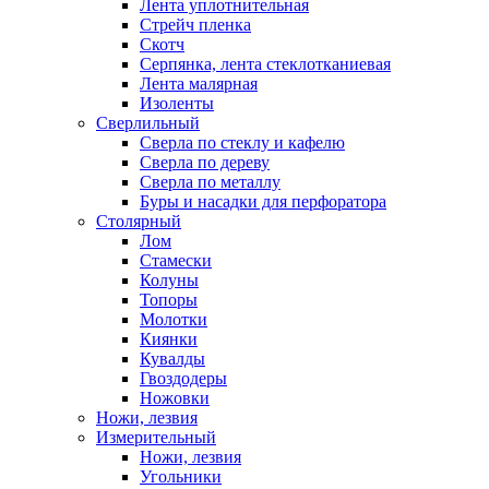
Лента уплотнительная
Стрейч пленка
Скотч
Серпянка, лента стеклотканиевая
Лента малярная
Изоленты
Сверлильный
Сверла по стеклу и кафелю
Сверла по дереву
Сверла по металлу
Буры и насадки для перфоратора
Столярный
Лом
Стамески
Колуны
Топоры
Молотки
Киянки
Кувалды
Гвоздодеры
Ножовки
Ножи, лезвия
Измерительный
Ножи, лезвия
Угольники