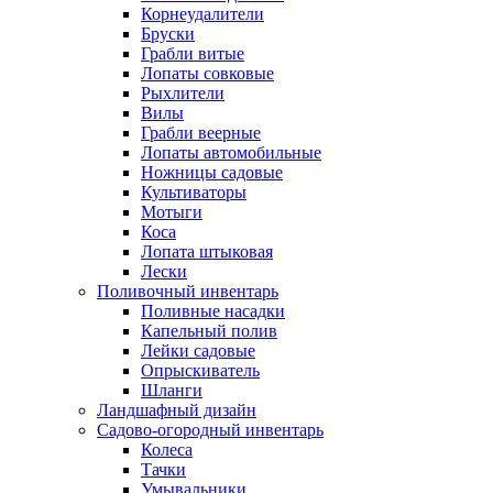
Корнеудалители
Бруски
Грабли витые
Лопаты совковые
Рыхлители
Вилы
Грабли веерные
Лопаты автомобильные
Ножницы садовые
Культиваторы
Мотыги
Коса
Лопата штыковая
Лески
Поливочный инвентарь
Поливные насадки
Капельный полив
Лейки садовые
Опрыскиватель
Шланги
Ландшафный дизайн
Садово-огородный инвентарь
Колеса
Тачки
Умывальники