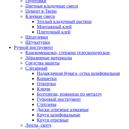
Грунтовки
Цветные кладочные смеси
Цемент в Твери
Клеевые смеси
Теплый кладочный раствор
Монтажный клей
Плиточный клей
Шпатлевки
Штукатурки
Ручной инструмент
Краскомешалки, стержни телескопические
Абразивные материалы
Средства защиты
Слесарный
Надаждачная бумага, сетка шлифовальная
Корщетки
Отвертки
Ключи
Болторезы, ножницы по металлу
Губцевый инструмент
Степлеры
Диски отрезные алмазные
Круги шлифовальные
Круги отрезные
Ленты, скотч