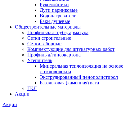
Рукомойники
Дуги парниковые
Водонагреватели
Баки душевые
Общестроительные материалы
Профильная труба, арматура
Сетки строительные
Сетки заборные
Комплектующие для штукатурных работ
Профиль д/гипсокартона
Утеплитель
Минеральная теплоизоляция на основе
стекловолокна
Экструдированный пенополистирол
Базальтовая (каменная) вата
ГКЛ
Акции
Акции