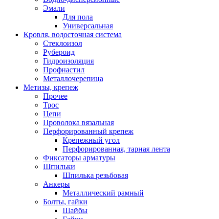
Эмали
Для пола
Универсальная
Кровля, водосточная система
Стеклоизол
Рубероид
Гидроизоляция
Профнастил
Металлочерепица
Метизы, крепеж
Прочее
Трос
Цепи
Проволока вязальная
Перфорированный крепеж
Крепежный угол
Перфорированная, тарная лента
Фиксаторы арматуры
Шпильки
Шпилька резьбовая
Анкеры
Металлический рамный
Болты, гайки
Шайбы