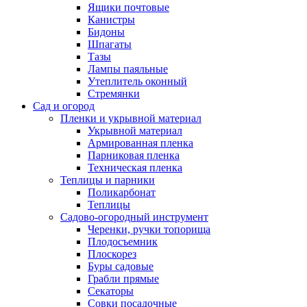
Ящики почтовые
Канистры
Бидоны
Шпагаты
Тазы
Лампы паяльные
Утеплитель оконный
Стремянки
Сад и огород
Пленки и укрывной материал
Укрывной материал
Армированная пленка
Парниковая пленка
Техническая пленка
Теплицы и парники
Поликарбонат
Теплицы
Садово-огородный инструмент
Черенки, ручки топорища
Плодосъемник
Плоскорез
Буры садовые
Грабли прямые
Секаторы
Совки посадочные