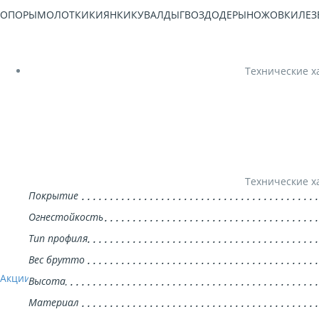
ТОПОРЫ
МОЛОТКИ
КИЯНКИ
КУВАЛДЫ
ГВОЗДОДЕРЫ
НОЖОВКИ
ЛЕЗ
Технические х
Технические х
Покрытие
Огнестойкость
Тип профиля
Вес брутто
Акции
Высота
Материал