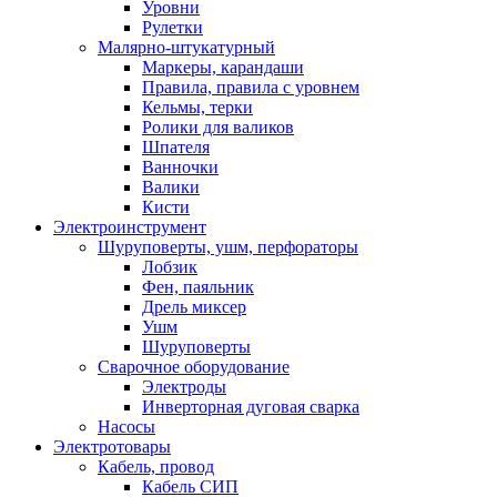
Уровни
Рулетки
Малярно-штукатурный
Маркеры, карандаши
Правила, правила с уровнем
Кельмы, терки
Ролики для валиков
Шпателя
Ванночки
Валики
Кисти
Электроинструмент
Шуруповерты, ушм, перфораторы
Лобзик
Фен, паяльник
Дрель миксер
Ушм
Шуруповерты
Сварочное оборудование
Электроды
Инверторная дуговая сварка
Насосы
Электротовары
Кабель, провод
Кабель СИП