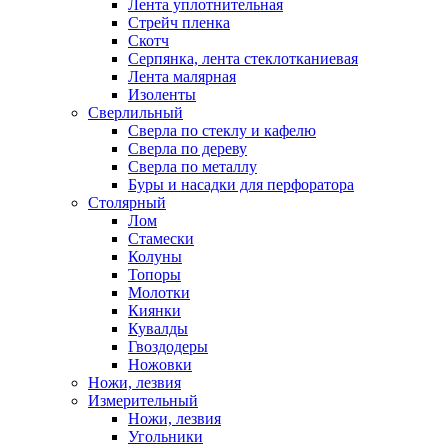
Лента уплотнительная
Стрейч пленка
Скотч
Серпянка, лента стеклотканиевая
Лента малярная
Изоленты
Сверлильный
Сверла по стеклу и кафелю
Сверла по дереву
Сверла по металлу
Буры и насадки для перфоратора
Столярный
Лом
Стамески
Колуны
Топоры
Молотки
Киянки
Кувалды
Гвоздодеры
Ножовки
Ножи, лезвия
Измерительный
Ножи, лезвия
Угольники