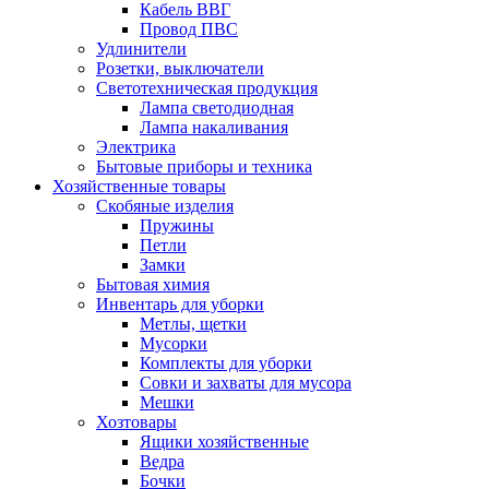
Кабель ВВГ
Провод ПВС
Удлинители
Розетки, выключатели
Cветотехническая продукция
Лампа светодиодная
Лампа накаливания
Электрика
Бытовые приборы и техника
Хозяйственные товары
Скобяные изделия
Пружины
Петли
Замки
Бытовая химия
Инвентарь для уборки
Метлы, щетки
Мусорки
Комплекты для уборки
Совки и захваты для мусора
Мешки
Хозтовары
Ящики хозяйственные
Ведра
Бочки