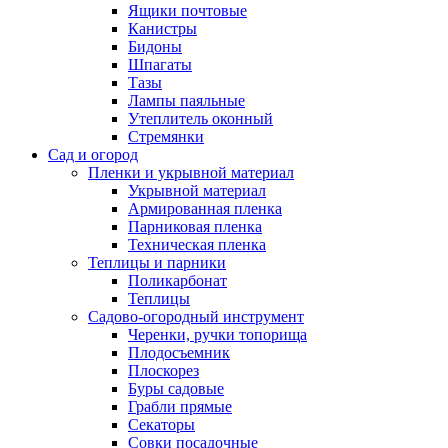
Ящики почтовые
Канистры
Бидоны
Шпагаты
Тазы
Лампы паяльные
Утеплитель оконный
Стремянки
Сад и огород
Пленки и укрывной материал
Укрывной материал
Армированная пленка
Парниковая пленка
Техническая пленка
Теплицы и парники
Поликарбонат
Теплицы
Садово-огородный инструмент
Черенки, ручки топорища
Плодосъемник
Плоскорез
Буры садовые
Грабли прямые
Секаторы
Совки посадочные