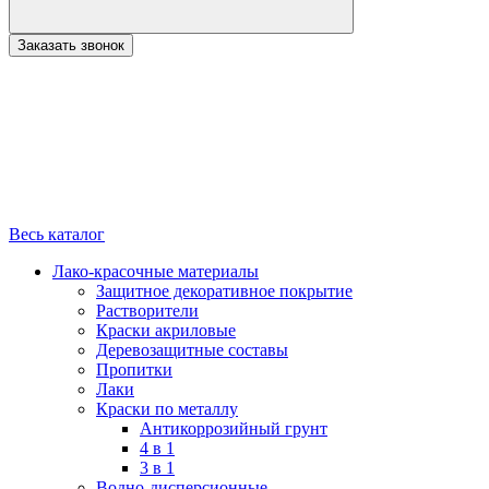
Заказать звонок
Весь каталог
Лако-красочные материалы
Защитное декоративное покрытие
Растворители
Краски акриловые
Деревозащитные составы
Пропитки
Лаки
Краски по металлу
Антикоррозийный грунт
4 в 1
3 в 1
Водно-дисперсионные