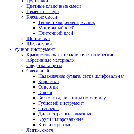
Грунтовки
Цветные кладочные смеси
Цемент в Твери
Клеевые смеси
Теплый кладочный раствор
Монтажный клей
Плиточный клей
Шпатлевки
Штукатурки
Ручной инструмент
Краскомешалки, стержни телескопические
Абразивные материалы
Средства защиты
Слесарный
Надаждачная бумага, сетка шлифовальная
Корщетки
Отвертки
Ключи
Болторезы, ножницы по металлу
Губцевый инструмент
Степлеры
Диски отрезные алмазные
Круги шлифовальные
Круги отрезные
Ленты, скотч