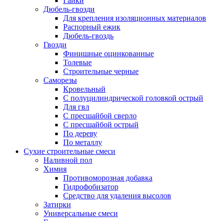
Гайки
Дюбель-гвозди
Для крепления изоляционных материалов
Распорный ежик
Дюбель-гвоздь
Гвозди
Финишные оцинкованные
Толевые
Строительные черные
Саморезы
Кровельный
С полуцилиндрической головкой острый
Для гвл
С пресшайбой сверло
С пресшайбой острый
По дереву
По металлу
Сухие строительные смеси
Наливной пол
Химия
Противоморозная добавка
Гидрофобизатор
Средство для удаления высолов
Затирки
Универсальные смеси