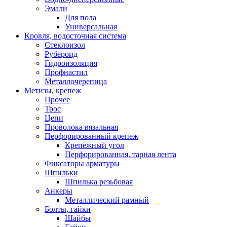
Эмали
Для пола
Универсальная
Кровля, водосточная система
Стеклоизол
Рубероид
Гидроизоляция
Профнастил
Металлочерепица
Метизы, крепеж
Прочее
Трос
Цепи
Проволока вязальная
Перфорированный крепеж
Крепежный угол
Перфорированная, тарная лента
Фиксаторы арматуры
Шпильки
Шпилька резьбовая
Анкеры
Металлический рамный
Болты, гайки
Шайбы