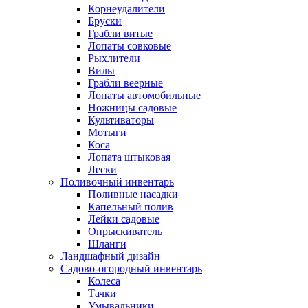
Корнеудалители
Бруски
Грабли витые
Лопаты совковые
Рыхлители
Вилы
Грабли веерные
Лопаты автомобильные
Ножницы садовые
Культиваторы
Мотыги
Коса
Лопата штыковая
Лески
Поливочный инвентарь
Поливные насадки
Капельный полив
Лейки садовые
Опрыскиватель
Шланги
Ландшафный дизайн
Садово-огородный инвентарь
Колеса
Тачки
Умывальники