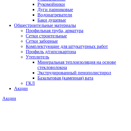
Рукомойники
Дуги парниковые
Водонагреватели
Баки душевые
Общестроительные материалы
Профильная труба, арматура
Сетки строительные
Сетки заборные
Комплектующие для штукатурных работ
Профиль д/гипсокартона
Утеплитель
Минеральная теплоизоляция на основе
стекловолокна
Экструдированный пенополистирол
Базальтовая (каменная) вата
ГКЛ
Акции
Акции