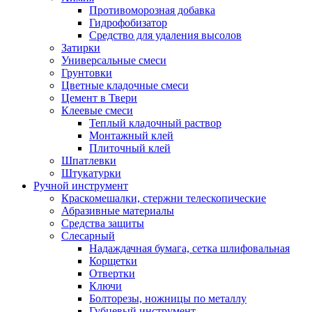
Противоморозная добавка
Гидрофобизатор
Средство для удаления высолов
Затирки
Универсальные смеси
Грунтовки
Цветные кладочные смеси
Цемент в Твери
Клеевые смеси
Теплый кладочный раствор
Монтажный клей
Плиточный клей
Шпатлевки
Штукатурки
Ручной инструмент
Краскомешалки, стержни телескопические
Абразивные материалы
Средства защиты
Слесарный
Надаждачная бумага, сетка шлифовальная
Корщетки
Отвертки
Ключи
Болторезы, ножницы по металлу
Губцевый инструмент