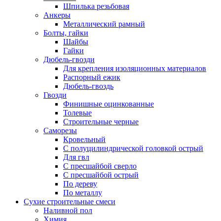
Шпилька резьбовая
Анкеры
Металлический рамный
Болты, гайки
Шайбы
Гайки
Дюбель-гвозди
Для крепления изоляционных материалов
Распорный ежик
Дюбель-гвоздь
Гвозди
Финишные оцинкованные
Толевые
Строительные черные
Саморезы
Кровельный
С полуцилиндрической головкой острый
Для гвл
С пресшайбой сверло
С пресшайбой острый
По дереву
По металлу
Сухие строительные смеси
Наливной пол
Химия