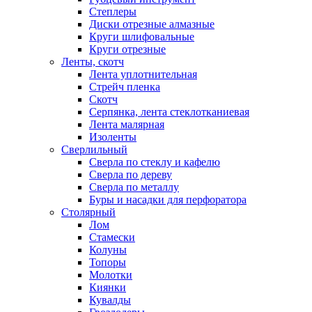
Степлеры
Диски отрезные алмазные
Круги шлифовальные
Круги отрезные
Ленты, скотч
Лента уплотнительная
Стрейч пленка
Скотч
Серпянка, лента стеклотканиевая
Лента малярная
Изоленты
Сверлильный
Сверла по стеклу и кафелю
Сверла по дереву
Сверла по металлу
Буры и насадки для перфоратора
Столярный
Лом
Стамески
Колуны
Топоры
Молотки
Киянки
Кувалды