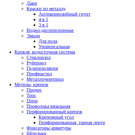
Лаки
Краски по металлу
Антикоррозийный грунт
4 в 1
3 в 1
Водно-дисперсионные
Эмали
Для пола
Универсальная
Кровля, водосточная система
Стеклоизол
Рубероид
Гидроизоляция
Профнастил
Металлочерепица
Метизы, крепеж
Прочее
Трос
Цепи
Проволока вязальная
Перфорированный крепеж
Крепежный угол
Перфорированная, тарная лента
Фиксаторы арматуры
Шпильки