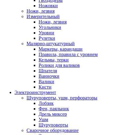
Гвоздодеры
Ножовки
Ножи, лезвия
Измерительный
Ножи, лезвия
Угольники
Уровни
Рулетки
Малярно-штукатурный
Маркеры, карандаши
Правила, правила с уровнем
Кельмы, терки
Ролики для валиков
Шпателя
Ванночки
Валики
Кисти
Электроинструмент
Шуруповерты, ушм, перфораторы
Лобзик
Фен, паяльник
Дрель миксер
Ушм
Шуруповерты
Сварочное оборудование