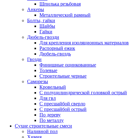
Шпилька резьбовая
Анкеры
Металлический рамный
Болты, гайки
Шайбы
Гайки
Дюбель-гвозди
Для крепления изоляционных материалов
Распорный ежик
Дюбель-гвоздь
Гвозди
Финишные оцинкованные
Толевые
Строительные черные
Саморезы
Кровельный
С полуцилиндрической головкой острый
Для гвл
С пресшайбой сверло
С пресшайбой острый
По дереву
По металлу
Сухие строительные смеси
Наливной пол
Химия