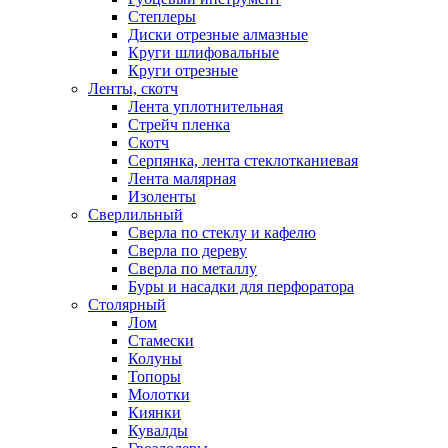
Степлеры
Диски отрезные алмазные
Круги шлифовальные
Круги отрезные
Ленты, скотч
Лента уплотнительная
Стрейч пленка
Скотч
Серпянка, лента стеклотканиевая
Лента малярная
Изоленты
Сверлильный
Сверла по стеклу и кафелю
Сверла по дереву
Сверла по металлу
Буры и насадки для перфоратора
Столярный
Лом
Стамески
Колуны
Топоры
Молотки
Киянки
Кувалды