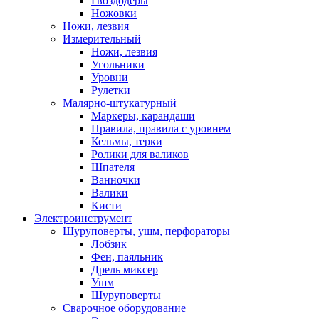
Гвоздодеры
Ножовки
Ножи, лезвия
Измерительный
Ножи, лезвия
Угольники
Уровни
Рулетки
Малярно-штукатурный
Маркеры, карандаши
Правила, правила с уровнем
Кельмы, терки
Ролики для валиков
Шпателя
Ванночки
Валики
Кисти
Электроинструмент
Шуруповерты, ушм, перфораторы
Лобзик
Фен, паяльник
Дрель миксер
Ушм
Шуруповерты
Сварочное оборудование