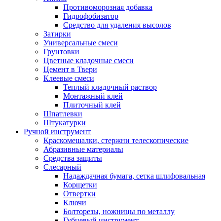
Противоморозная добавка
Гидрофобизатор
Средство для удаления высолов
Затирки
Универсальные смеси
Грунтовки
Цветные кладочные смеси
Цемент в Твери
Клеевые смеси
Теплый кладочный раствор
Монтажный клей
Плиточный клей
Шпатлевки
Штукатурки
Ручной инструмент
Краскомешалки, стержни телескопические
Абразивные материалы
Средства защиты
Слесарный
Надаждачная бумага, сетка шлифовальная
Корщетки
Отвертки
Ключи
Болторезы, ножницы по металлу
Губцевый инструмент