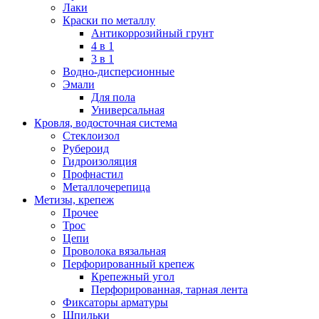
Лаки
Краски по металлу
Антикоррозийный грунт
4 в 1
3 в 1
Водно-дисперсионные
Эмали
Для пола
Универсальная
Кровля, водосточная система
Стеклоизол
Рубероид
Гидроизоляция
Профнастил
Металлочерепица
Метизы, крепеж
Прочее
Трос
Цепи
Проволока вязальная
Перфорированный крепеж
Крепежный угол
Перфорированная, тарная лента
Фиксаторы арматуры
Шпильки