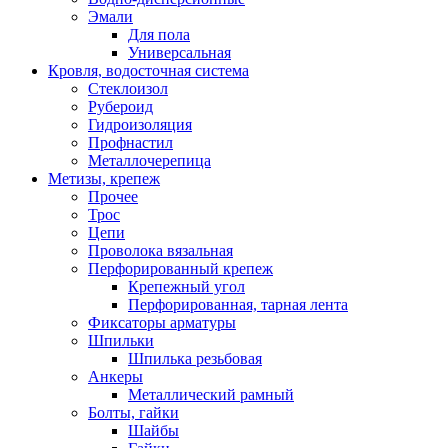
Эмали
Для пола
Универсальная
Кровля, водосточная система
Стеклоизол
Рубероид
Гидроизоляция
Профнастил
Металлочерепица
Метизы, крепеж
Прочее
Трос
Цепи
Проволока вязальная
Перфорированный крепеж
Крепежный угол
Перфорированная, тарная лента
Фиксаторы арматуры
Шпильки
Шпилька резьбовая
Анкеры
Металлический рамный
Болты, гайки
Шайбы