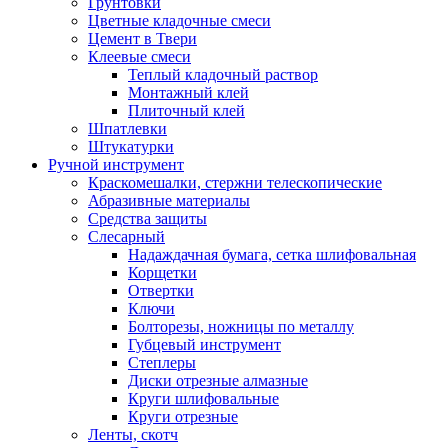
Грунтовки
Цветные кладочные смеси
Цемент в Твери
Клеевые смеси
Теплый кладочный раствор
Монтажный клей
Плиточный клей
Шпатлевки
Штукатурки
Ручной инструмент
Краскомешалки, стержни телескопические
Абразивные материалы
Средства защиты
Слесарный
Надаждачная бумага, сетка шлифовальная
Корщетки
Отвертки
Ключи
Болторезы, ножницы по металлу
Губцевый инструмент
Степлеры
Диски отрезные алмазные
Круги шлифовальные
Круги отрезные
Ленты, скотч