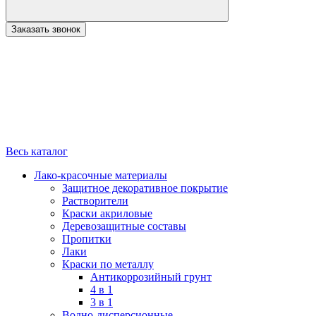
Заказать звонок
Весь каталог
Лако-красочные материалы
Защитное декоративное покрытие
Растворители
Краски акриловые
Деревозащитные составы
Пропитки
Лаки
Краски по металлу
Антикоррозийный грунт
4 в 1
3 в 1
Водно-дисперсионные