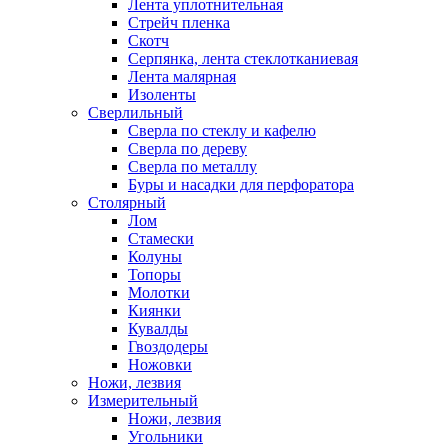
Лента уплотнительная
Стрейч пленка
Скотч
Серпянка, лента стеклотканиевая
Лента малярная
Изоленты
Сверлильный
Сверла по стеклу и кафелю
Сверла по дереву
Сверла по металлу
Буры и насадки для перфоратора
Столярный
Лом
Стамески
Колуны
Топоры
Молотки
Киянки
Кувалды
Гвоздодеры
Ножовки
Ножи, лезвия
Измерительный
Ножи, лезвия
Угольники