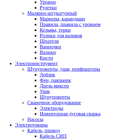
Уровни
Рулетки
Малярно-штукатурный
Маркеры, карандаши
Правила, правила с уровнем
Кельмы, терки
Ролики для валиков
Шпателя
Ванночки
Валики
Кисти
Электроинструмент
Шуруповерты, ушм, перфораторы
Лобзик
Фен, паяльник
Дрель миксер
Ушм
Шуруповерты
Сварочное оборудование
Электроды
Инверторная дуговая сварка
Насосы
Электротовары
Кабель, провод
Кабель СИП