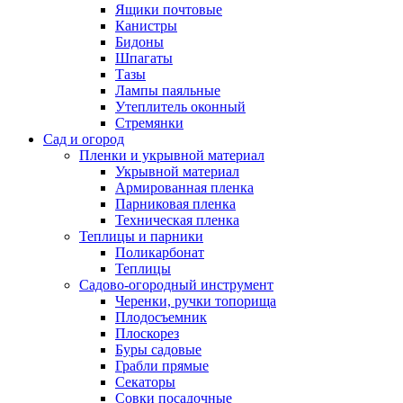
Ящики почтовые
Канистры
Бидоны
Шпагаты
Тазы
Лампы паяльные
Утеплитель оконный
Стремянки
Сад и огород
Пленки и укрывной материал
Укрывной материал
Армированная пленка
Парниковая пленка
Техническая пленка
Теплицы и парники
Поликарбонат
Теплицы
Садово-огородный инструмент
Черенки, ручки топорища
Плодосъемник
Плоскорез
Буры садовые
Грабли прямые
Секаторы
Совки посадочные