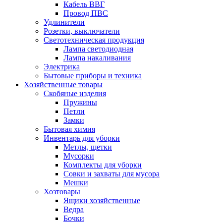
Кабель ВВГ
Провод ПВС
Удлинители
Розетки, выключатели
Cветотехническая продукция
Лампа светодиодная
Лампа накаливания
Электрика
Бытовые приборы и техника
Хозяйственные товары
Скобяные изделия
Пружины
Петли
Замки
Бытовая химия
Инвентарь для уборки
Метлы, щетки
Мусорки
Комплекты для уборки
Совки и захваты для мусора
Мешки
Хозтовары
Ящики хозяйственные
Ведра
Бочки