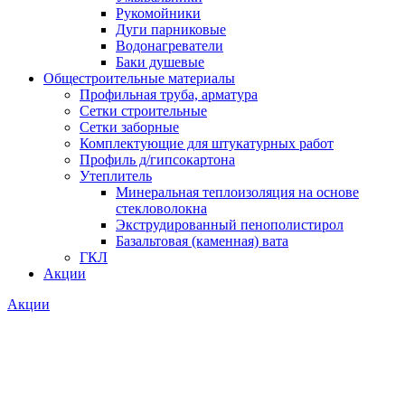
Рукомойники
Дуги парниковые
Водонагреватели
Баки душевые
Общестроительные материалы
Профильная труба, арматура
Сетки строительные
Сетки заборные
Комплектующие для штукатурных работ
Профиль д/гипсокартона
Утеплитель
Минеральная теплоизоляция на основе
стекловолокна
Экструдированный пенополистирол
Базальтовая (каменная) вата
ГКЛ
Акции
Акции