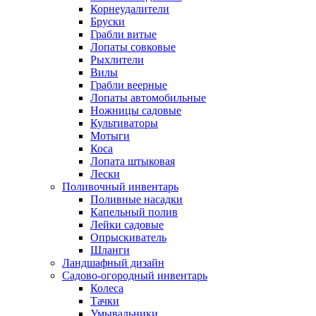
Корнеудалители
Бруски
Грабли витые
Лопаты совковые
Рыхлители
Вилы
Грабли веерные
Лопаты автомобильные
Ножницы садовые
Культиваторы
Мотыги
Коса
Лопата штыковая
Лески
Поливочный инвентарь
Поливные насадки
Капельный полив
Лейки садовые
Опрыскиватель
Шланги
Ландшафный дизайн
Садово-огородный инвентарь
Колеса
Тачки
Умывальники