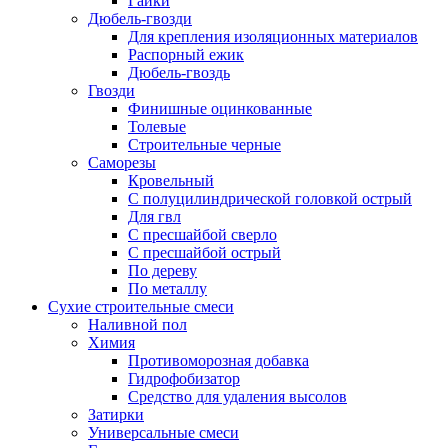
Гайки
Дюбель-гвозди
Для крепления изоляционных материалов
Распорный ежик
Дюбель-гвоздь
Гвозди
Финишные оцинкованные
Толевые
Строительные черные
Саморезы
Кровельный
С полуцилиндрической головкой острый
Для гвл
С пресшайбой сверло
С пресшайбой острый
По дереву
По металлу
Сухие строительные смеси
Наливной пол
Химия
Противоморозная добавка
Гидрофобизатор
Средство для удаления высолов
Затирки
Универсальные смеси