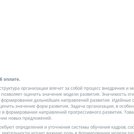
б оплате.
 структура организации влечет за собой процесс внедрения и
позволяет оценить значение модели развития. Значимость эти
в формировании дальнейших направлений развития. Идейные с
ценить значение форм развития. Задача организации, в особ
ие в формировании направлений прогрессивного развития. Тов
ании новых предложений.
ребуют определения и уточнения системы обучения кадров, соо
 деятельности играет важную роль в формировании модели раз