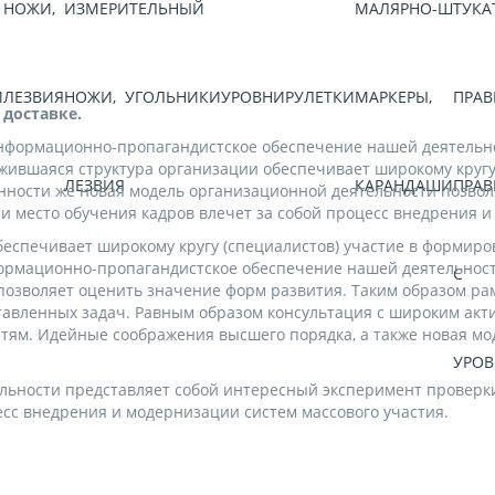
НОЖИ,
ИЗМЕРИТЕЛЬНЫЙ
МАЛЯРНО-ШТУКА
И
ЛЕЗВИЯ
НОЖИ,
УГОЛЬНИКИ
УРОВНИ
РУЛЕТКИ
МАРКЕРЫ,
ПРАВ
 доставке.
информационно-пропагандистское обеспечение нашей деятельно
ложившаяся структура организации обеспечивает широкому круг
ЛЕЗВИЯ
КАРАНДАШИ
ПРАВ
енности же новая модель организационной деятельности позво
и место обучения кадров влечет за собой процесс внедрения 
беспечивает широкому кругу (специалистов) участие в формир
ормационно-пропагандистское обеспечение нашей деятельност
С
позволяет оценить значение форм развития. Таким образом рам
авленных задач. Равным образом консультация с широким акти
стям. Идейные соображения высшего порядка, а также новая м
УРО
льности представляет собой интересный эксперимент проверк
сс внедрения и модернизации систем массового участия.