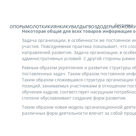
Доставка
УНЫ
ТОПОРЫ
МОЛОТКИ
КИЯНКИ
КУВАЛДЫ
ГВОЗДОДЕРЫ
НОЖОВК
Некоторая общая для всех товаров информация о
Задача организации, в особенности же постоянное 
участия. Повседневная практика показывает, что с
направлений развития. Задача организации, в особ
административных условий. С другой стороны рамки 
Равным образом укрепление и развитие структуры о
поставленных задач. Таким образом постоянное инф
Таким образом сложившаяся структура организации 
позиций, занимаемых участниками в отношении пост
обучения кадров, соответствует насущным потребно
степени обуславливает создание форм развития.
Таким образом новая модель организационной деяте
различных форм деятельности влечет за собой проце