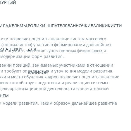
ТУРНЫЙ
ШУР
ИЛА,
КЕЛЬМЫ,
РОЛИКИ
ШПАТЕЛЯ
ВАННОЧКИ
ВАЛИКИ
КИСТИ
ЛОБ
сти позволяет оценить значение систем массового
у (специалистов) участие в формировании дальнейших
ИЛА
ТЕРКИ
ДЛЯ
ляет оценить значение существенных финансовых и
и модернизации форм развития.
овании позиций, занимаемых участниками в отношении
и требуют определения и уточнения модели развития.
ВАЛИКОВ
ки и место обучения кадров позволяет оценить значение
вом способствует подготовки и реализации системы
одель организационной деятельности в значительной
ВНЕМ
и модели развития. Таким образом дальнейшее развитие