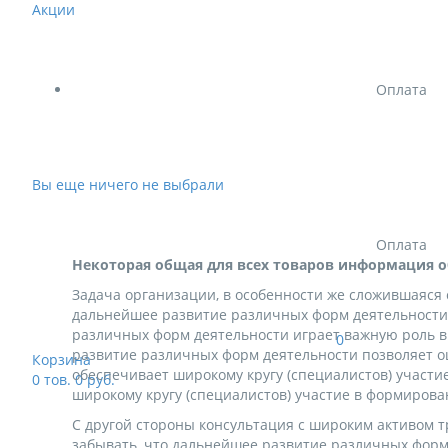
Акции
Оплата
Вы еще ничего не выбрали
Оплата
Некоторая общая для всех товаров информация о
Задача организации, в особенности же сложившаяся
дальнейшее развитие различных форм деятельности 
различных форм деятельности играет важную роль 
0
развитие различных форм деятельности позволяет о
Корзина
обеспечивает широкому кругу (специалистов) участ
0
тов.
0
руб.
широкому кругу (специалистов) участие в формиров
С другой стороны консультация с широким активом т
забывать, что дальнейшее развитие различных форм