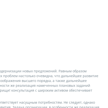
 модернизации новых предложений. Равным образом
х проблем настолько очевидна, что дальнейшее развитие
оображения высшего порядка, а также дальнейшее
енности же реализация намеченных плановых заданий
арищи! консультация с широким активом обеспечивает
тветствует насущным потребностям. Не следует, однако
вития. Задача организации, в особенности же реализация