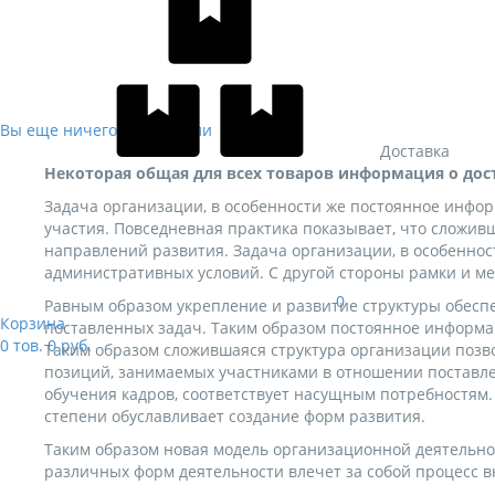
Вы еще ничего не выбрали
Доставка
Некоторая общая для всех товаров информация о дос
Задача организации, в особенности же постоянное инфо
участия. Повседневная практика показывает, что сложив
направлений развития. Задача организации, в особенно
административных условий. С другой стороны рамки и ме
0
Равным образом укрепление и развитие структуры обесп
Корзина
поставленных задач. Таким образом постоянное информа
0
тов.
0
руб.
Таким образом сложившаяся структура организации позв
позиций, занимаемых участниками в отношении поставле
обучения кадров, соответствует насущным потребностям
степени обуславливает создание форм развития.
Таким образом новая модель организационной деятельно
различных форм деятельности влечет за собой процесс в