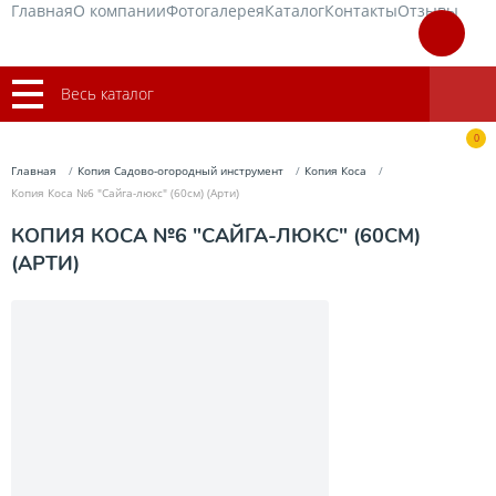
Главная
О компании
Фотогалерея
Каталог
Контакты
Отзывы
Весь каталог
0
Главная
Копия Садово-огородный инструмент
Копия Коса
Копия Коса №6 "Сайга-люкс" (60см) (Арти)
КОПИЯ КОСА №6 "САЙГА-ЛЮКС" (60СМ)
(АРТИ)