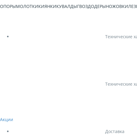
ТОПОРЫ
МОЛОТКИ
КИЯНКИ
КУВАЛДЫ
ГВОЗДОДЕРЫ
НОЖОВКИ
ЛЕЗ
Технические х
Технические х
Акции
Доставка