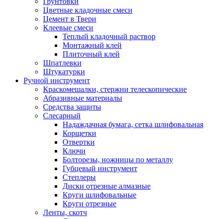
Грунтовки
Цветные кладочные смеси
Цемент в Твери
Клеевые смеси
Теплый кладочный раствор
Монтажный клей
Плиточный клей
Шпатлевки
Штукатурки
Ручной инструмент
Краскомешалки, стержни телескопические
Абразивные материалы
Средства защиты
Слесарный
Надаждачная бумага, сетка шлифовальная
Корщетки
Отвертки
Ключи
Болторезы, ножницы по металлу
Губцевый инструмент
Степлеры
Диски отрезные алмазные
Круги шлифовальные
Круги отрезные
Ленты, скотч