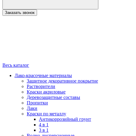
Заказать звонок
Весь каталог
Лако-красочные материалы
Защитное декоративное покрытие
Растворители
Краски акриловые
Деревозащитные составы
Пропитки
Лаки
Краски по металлу
Антикоррозийный грунт
4 в 1
3 в 1
Водно-дисперсионные