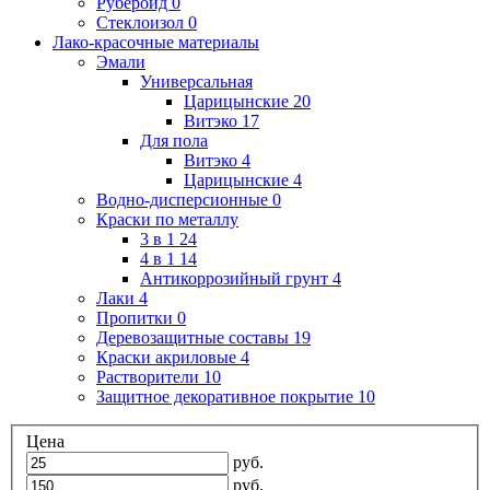
Рубероид
0
Стеклоизол
0
Лако-красочные материалы
Эмали
Универсальная
Царицынские
20
Витэко
17
Для пола
Витэко
4
Царицынские
4
Водно-дисперсионные
0
Краски по металлу
3 в 1
24
4 в 1
14
Антикоррозийный грунт
4
Лаки
4
Пропитки
0
Деревозащитные составы
19
Краски акриловые
4
Растворители
10
Защитное декоративное покрытие
10
Цена
руб.
руб.