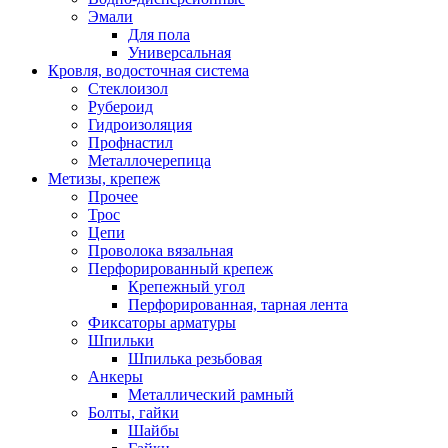
Эмали
Для пола
Универсальная
Кровля, водосточная система
Стеклоизол
Рубероид
Гидроизоляция
Профнастил
Металлочерепица
Метизы, крепеж
Прочее
Трос
Цепи
Проволока вязальная
Перфорированный крепеж
Крепежный угол
Перфорированная, тарная лента
Фиксаторы арматуры
Шпильки
Шпилька резьбовая
Анкеры
Металлический рамный
Болты, гайки
Шайбы