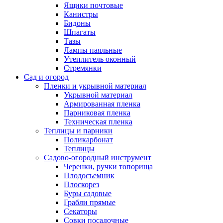
Ящики почтовые
Канистры
Бидоны
Шпагаты
Тазы
Лампы паяльные
Утеплитель оконный
Стремянки
Сад и огород
Пленки и укрывной материал
Укрывной материал
Армированная пленка
Парниковая пленка
Техническая пленка
Теплицы и парники
Поликарбонат
Теплицы
Садово-огородный инструмент
Черенки, ручки топорища
Плодосъемник
Плоскорез
Буры садовые
Грабли прямые
Секаторы
Совки посадочные