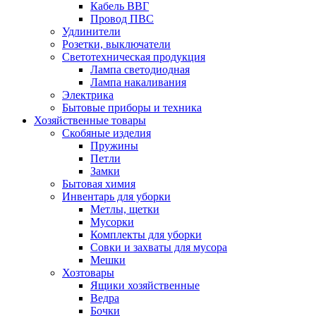
Кабель ВВГ
Провод ПВС
Удлинители
Розетки, выключатели
Cветотехническая продукция
Лампа светодиодная
Лампа накаливания
Электрика
Бытовые приборы и техника
Хозяйственные товары
Скобяные изделия
Пружины
Петли
Замки
Бытовая химия
Инвентарь для уборки
Метлы, щетки
Мусорки
Комплекты для уборки
Совки и захваты для мусора
Мешки
Хозтовары
Ящики хозяйственные
Ведра
Бочки