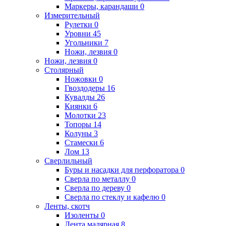
Маркеры, карандаши
0
Измерительный
Рулетки
0
Уровни
45
Угольники
7
Ножи, лезвия
0
Ножи, лезвия
0
Столярный
Ножовки
0
Гвоздодеры
16
Кувалды
26
Киянки
6
Молотки
23
Топоры
14
Колуны
3
Стамески
6
Лом
13
Сверлильный
Буры и насадки для перфоратора
0
Сверла по металлу
0
Сверла по дереву
0
Сверла по стеклу и кафелю
0
Ленты, скотч
Изоленты
0
Лента малярная
8