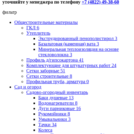
уточняйте у менеджера по телефону
+7 (4822) 49-38-60
фильтр
Общестроительные материалы
ГКЛ
6
Утеплитель
Экструдированный пенополистирол
3
Базальтовая (каменная) вата
3
Минеральная теплоизоляция на основе
стекловолокна
3
Профиль д/гипсокартона
41
Комплектующие для штукатурных работ
24
Сетки заборные
51
Сетки строительные
8
Профильная труба, арматура
0
Сад и огород
Садово-огородный инвентарь
Баки душевые
13
Водонагреватели
8
Дуги парниковые
16
Рукомойники
8
Умывальники
3
Тачки
34
Колеса