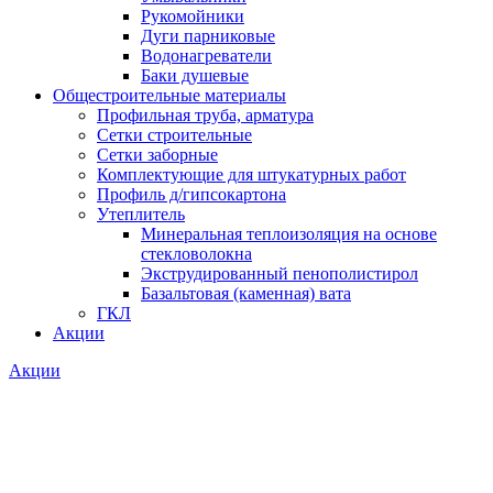
Рукомойники
Дуги парниковые
Водонагреватели
Баки душевые
Общестроительные материалы
Профильная труба, арматура
Сетки строительные
Сетки заборные
Комплектующие для штукатурных работ
Профиль д/гипсокартона
Утеплитель
Минеральная теплоизоляция на основе
стекловолокна
Экструдированный пенополистирол
Базальтовая (каменная) вата
ГКЛ
Акции
Акции