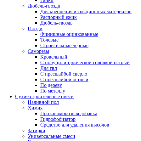
Гайки
Дюбель-гвозди
Для крепления изоляционных материалов
Распорный ежик
Дюбель-гвоздь
Гвозди
Финишные оцинкованные
Толевые
Строительные черные
Саморезы
Кровельный
С полуцилиндрической головкой острый
Для гвл
С пресшайбой сверло
С пресшайбой острый
По дереву
По металлу
Сухие строительные смеси
Наливной пол
Химия
Противоморозная добавка
Гидрофобизатор
Средство для удаления высолов
Затирки
Универсальные смеси