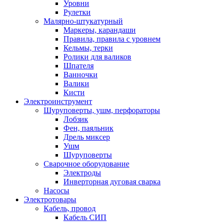
Уровни
Рулетки
Малярно-штукатурный
Маркеры, карандаши
Правила, правила с уровнем
Кельмы, терки
Ролики для валиков
Шпателя
Ванночки
Валики
Кисти
Электроинструмент
Шуруповерты, ушм, перфораторы
Лобзик
Фен, паяльник
Дрель миксер
Ушм
Шуруповерты
Сварочное оборудование
Электроды
Инверторная дуговая сварка
Насосы
Электротовары
Кабель, провод
Кабель СИП