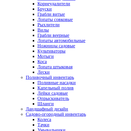
Корнеудалители
Бруски
Грабли витые
Лопаты совковые
Рыхлители
Вилы
Грабли веерные
Лопаты автомобильные
Ножницы садовые
Культиваторы
Мотыги
Коса
Лопата штыковая
Лески
Поливочный инвентарь
Поливные насадки
Капельный полив
Лейки садовые
Опрыскиватель
Шланги
Ландшафный дизайн
Садово-огородный инвентарь
Колеса
Тачки
Умывальники