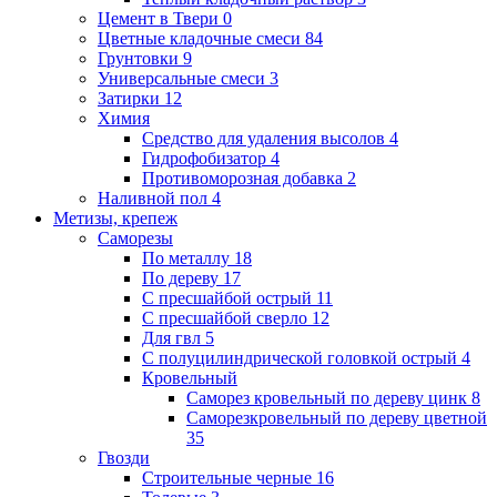
Цемент в Твери
0
Цветные кладочные смеси
84
Грунтовки
9
Универсальные смеси
3
Затирки
12
Химия
Средство для удаления высолов
4
Гидрофобизатор
4
Противоморозная добавка
2
Наливной пол
4
Метизы, крепеж
Саморезы
По металлу
18
По дереву
17
С пресшайбой острый
11
С пресшайбой сверло
12
Для гвл
5
С полуцилиндрической головкой острый
4
Кровельный
Саморез кровельный по дереву цинк
8
Саморезкровельный по дереву цветной
35
Гвозди
Строительные черные
16