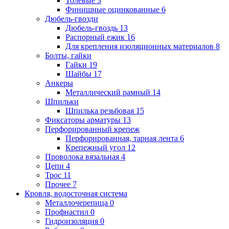
Толевые
3
Финишные оцинкованные
6
Дюбель-гвозди
Дюбель-гвоздь
13
Распорный ежик
16
Для крепления изоляционных материалов
8
Болты, гайки
Гайки
19
Шайбы
17
Анкеры
Металлический рамный
14
Шпильки
Шпилька резьбовая
15
Фиксаторы арматуры
13
Перфорированный крепеж
Перфорированная, тарная лента
6
Крепежный угол
12
Проволока вязальная
4
Цепи
4
Трос
11
Прочее
7
Кровля, водосточная система
Металлочерепица
0
Профнастил
0
Гидроизоляция
0