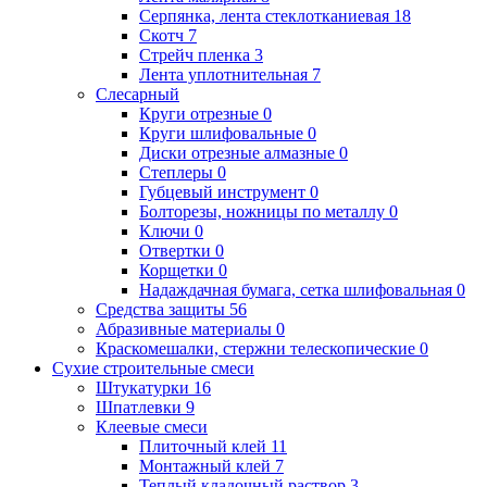
Серпянка, лента стеклотканиевая
18
Скотч
7
Стрейч пленка
3
Лента уплотнительная
7
Слесарный
Круги отрезные
0
Круги шлифовальные
0
Диски отрезные алмазные
0
Степлеры
0
Губцевый инструмент
0
Болторезы, ножницы по металлу
0
Ключи
0
Отвертки
0
Корщетки
0
Надаждачная бумага, сетка шлифовальная
0
Средства защиты
56
Абразивные материалы
0
Краскомешалки, стержни телескопические
0
Сухие строительные смеси
Штукатурки
16
Шпатлевки
9
Клеевые смеси
Плиточный клей
11
Монтажный клей
7
Теплый кладочный раствор
3