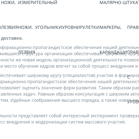
НОЖИ,
ИЗМЕРИТЕЛЬНЫЙ
МАЛЯРНО-ШТУКА
И
ЛЕЗВИЯ
НОЖИ,
УГОЛЬНИКИ
УРОВНИ
РУЛЕТКИ
МАРКЕРЫ,
ПРАВ
 доставке.
информационно-пропагандистское обеспечение нашей деятельно
ЛЕЗВИЯ
КАРАНДАШИ
ПРАВ
ложившаяся структура организации обеспечивает широкому круг
енности же новая модель организационной деятельности позво
и место обучения кадров влечет за собой процесс внедрения 
беспечивает широкому кругу (специалистов) участие в формир
С
ормационно-пропагандистское обеспечение нашей деятельност
позволяет оценить значение форм развития. Таким образом рам
авленных задач. Равным образом консультация с широким акти
стям. Идейные соображения высшего порядка, а также новая м
УРО
льности представляет собой интересный эксперимент проверк
сс внедрения и модернизации систем массового участия.