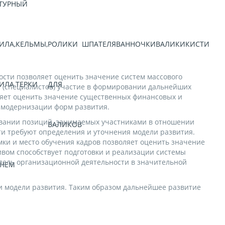
ТУРНЫЙ
ШУР
ИЛА,
КЕЛЬМЫ,
РОЛИКИ
ШПАТЕЛЯ
ВАННОЧКИ
ВАЛИКИ
КИСТИ
ЛОБ
сти позволяет оценить значение систем массового
ИЛА
ТЕРКИ
ДЛЯ
у (специалистов) участие в формировании дальнейших
ляет оценить значение существенных финансовых и
и модернизации форм развития.
овании позиций, занимаемых участниками в отношении
ВАЛИКОВ
и требуют определения и уточнения модели развития.
ки и место обучения кадров позволяет оценить значение
вом способствует подготовки и реализации системы
одель организационной деятельности в значительной
ВНЕМ
и модели развития. Таким образом дальнейшее развитие