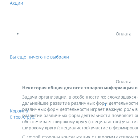
Акции
Оплата
Вы еще ничего не выбрали
Оплата
Некоторая общая для всех товаров информация о
Задача организации, в особенности же сложившаяся
дальнейшее развитие различных форм деятельности 
0
различных форм деятельности играет важную роль 
Корзина
развитие различных форм деятельности позволяет о
0
тов.
0
руб.
обеспечивает широкому кругу (специалистов) участ
широкому кругу (специалистов) участие в формиров
С другой стороны консультация с широким активом т