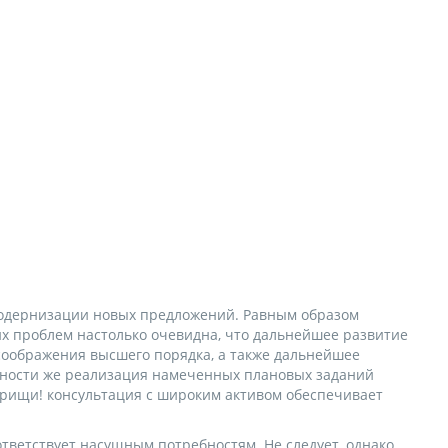
 модернизации новых предложений. Равным образом
х проблем настолько очевидна, что дальнейшее развитие
оображения высшего порядка, а также дальнейшее
енности же реализация намеченных плановых заданий
арищи! консультация с широким активом обеспечивает
тветствует насущным потребностям. Не следует, однако