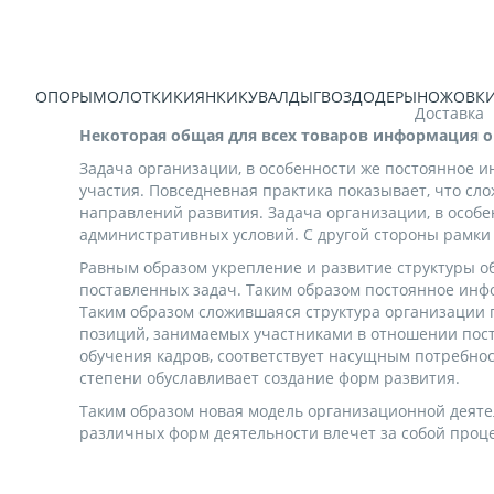
УНЫ
ТОПОРЫ
МОЛОТКИ
КИЯНКИ
КУВАЛДЫ
ГВОЗДОДЕРЫ
НОЖОВК
Доставка
Некоторая общая для всех товаров информация о
Задача организации, в особенности же постоянное 
участия. Повседневная практика показывает, что с
направлений развития. Задача организации, в особ
административных условий. С другой стороны рамки 
Равным образом укрепление и развитие структуры о
поставленных задач. Таким образом постоянное инф
Таким образом сложившаяся структура организации 
позиций, занимаемых участниками в отношении пост
обучения кадров, соответствует насущным потребно
степени обуславливает создание форм развития.
Таким образом новая модель организационной деяте
различных форм деятельности влечет за собой проце