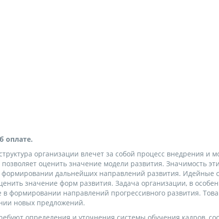
б оплате.
 структура организации влечет за собой процесс внедрения и
позволяет оценить значение модели развития. Значимость эти
в формировании дальнейших направлений развития. Идейные с
ценить значение форм развития. Задача организации, в особ
ие в формировании направлений прогрессивного развития. Тов
ании новых предложений.
ребуют определения и уточнения системы обучения кадров, соо