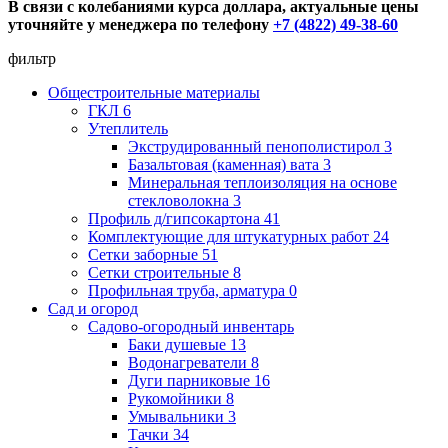
В связи с колебаниями курса доллара, актуальные цены
уточняйте у менеджера по телефону
+7 (4822) 49-38-60
фильтр
Общестроительные материалы
ГКЛ
6
Утеплитель
Экструдированный пенополистирол
3
Базальтовая (каменная) вата
3
Минеральная теплоизоляция на основе
стекловолокна
3
Профиль д/гипсокартона
41
Комплектующие для штукатурных работ
24
Сетки заборные
51
Сетки строительные
8
Профильная труба, арматура
0
Сад и огород
Садово-огородный инвентарь
Баки душевые
13
Водонагреватели
8
Дуги парниковые
16
Рукомойники
8
Умывальники
3
Тачки
34