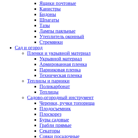
Ящики почтовые
Канистры
Бидоны
Шпагаты
Тазы
Лампы паяльные
Утеплитель оконный
Стремянки
Сад и огород
Пленки и укрывной материал
Укрывной материал
Армированная пленка
Парниковая пленка
Техническая пленка
Теплицы и парники
Поликарбонат
Теплицы
Садово-огородный инструмент
Черенки, ручки топорища
Плодосъемник
Плоскорез
Буры садовые
Грабли прямые
Секаторы
Совки посадочные