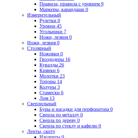
Правила, правила с уровнем
9
Маркеры, карандаши
0
Измерительный
Рулетки
0
Уровни
45
Угольники
7
Ножи, лезвия
0
Ножи, лезвия
0
Столярный
Ножовки
0
Гвоздодеры
16
Кувалды
26
Киянки
6
Молотки
23
Топоры
14
Колуны
3
Стамески
6
Лом
13
Сверлильный
Буры и насадки для перфоратора
0
Сверла по металлу
0
Сверла по дереву
0
Сверла по стеклу и кафелю
0
Ленты, скотч
Изоленты
0