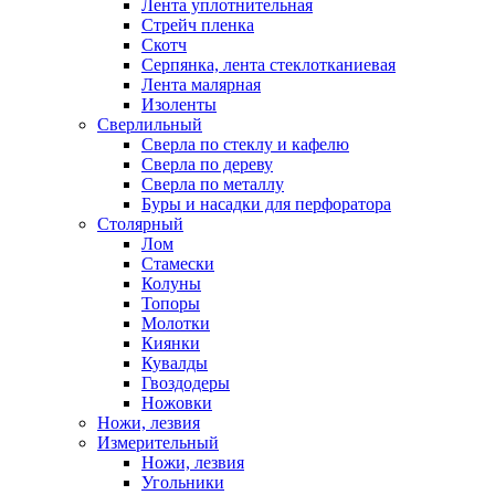
Лента уплотнительная
Стрейч пленка
Скотч
Серпянка, лента стеклотканиевая
Лента малярная
Изоленты
Сверлильный
Сверла по стеклу и кафелю
Сверла по дереву
Сверла по металлу
Буры и насадки для перфоратора
Столярный
Лом
Стамески
Колуны
Топоры
Молотки
Киянки
Кувалды
Гвоздодеры
Ножовки
Ножи, лезвия
Измерительный
Ножи, лезвия
Угольники