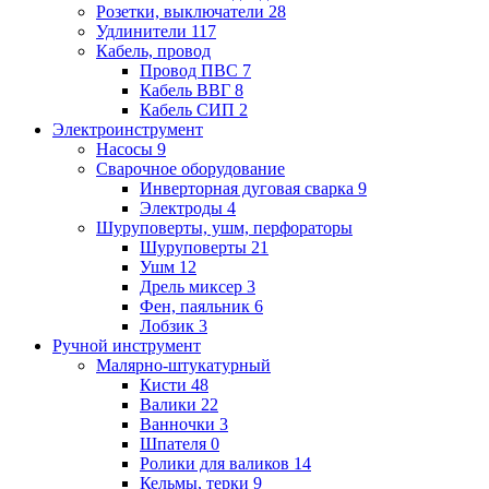
Розетки, выключатели
28
Удлинители
117
Кабель, провод
Провод ПВС
7
Кабель ВВГ
8
Кабель СИП
2
Электроинструмент
Насосы
9
Сварочное оборудование
Инверторная дуговая сварка
9
Электроды
4
Шуруповерты, ушм, перфораторы
Шуруповерты
21
Ушм
12
Дрель миксер
3
Фен, паяльник
6
Лобзик
3
Ручной инструмент
Малярно-штукатурный
Кисти
48
Валики
22
Ванночки
3
Шпателя
0
Ролики для валиков
14
Кельмы, терки
9