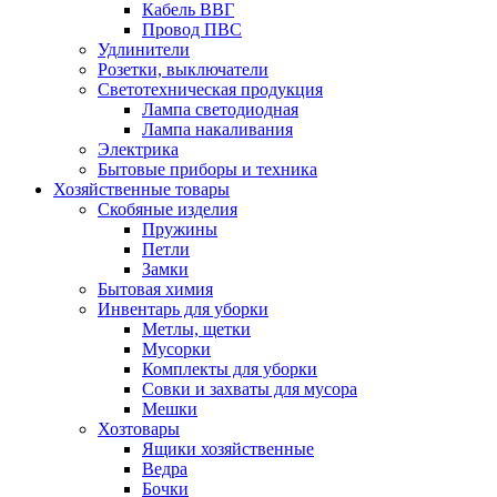
Кабель ВВГ
Провод ПВС
Удлинители
Розетки, выключатели
Cветотехническая продукция
Лампа светодиодная
Лампа накаливания
Электрика
Бытовые приборы и техника
Хозяйственные товары
Скобяные изделия
Пружины
Петли
Замки
Бытовая химия
Инвентарь для уборки
Метлы, щетки
Мусорки
Комплекты для уборки
Совки и захваты для мусора
Мешки
Хозтовары
Ящики хозяйственные
Ведра
Бочки