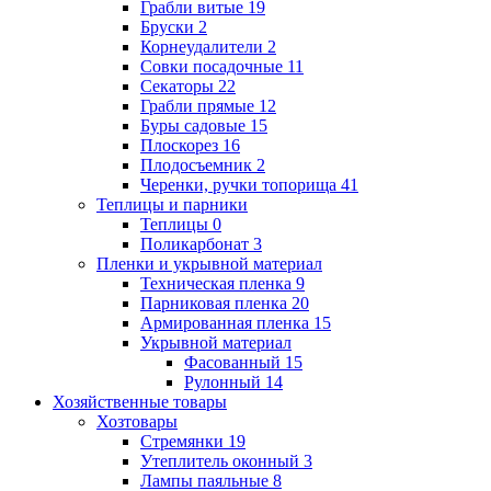
Грабли витые
19
Бруски
2
Корнеудалители
2
Совки посадочные
11
Секаторы
22
Грабли прямые
12
Буры садовые
15
Плоскорез
16
Плодосъемник
2
Черенки, ручки топорища
41
Теплицы и парники
Теплицы
0
Поликарбонат
3
Пленки и укрывной материал
Техническая пленка
9
Парниковая пленка
20
Армированная пленка
15
Укрывной материал
Фасованный
15
Рулонный
14
Хозяйственные товары
Хозтовары
Стремянки
19
Утеплитель оконный
3
Лампы паяльные
8