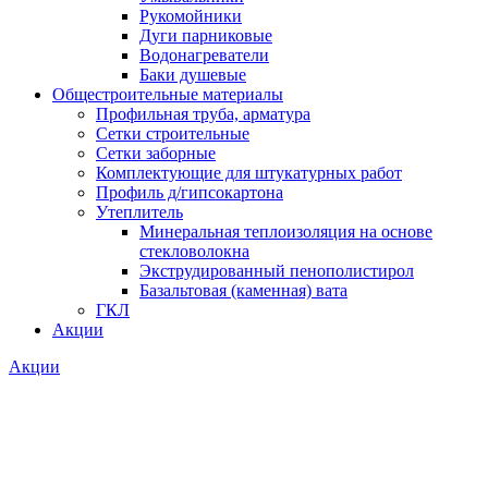
Рукомойники
Дуги парниковые
Водонагреватели
Баки душевые
Общестроительные материалы
Профильная труба, арматура
Сетки строительные
Сетки заборные
Комплектующие для штукатурных работ
Профиль д/гипсокартона
Утеплитель
Минеральная теплоизоляция на основе
стекловолокна
Экструдированный пенополистирол
Базальтовая (каменная) вата
ГКЛ
Акции
Акции