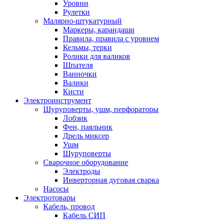
Уровни
Рулетки
Малярно-штукатурный
Маркеры, карандаши
Правила, правила с уровнем
Кельмы, терки
Ролики для валиков
Шпателя
Ванночки
Валики
Кисти
Электроинструмент
Шуруповерты, ушм, перфораторы
Лобзик
Фен, паяльник
Дрель миксер
Ушм
Шуруповерты
Сварочное оборудование
Электроды
Инверторная дуговая сварка
Насосы
Электротовары
Кабель, провод
Кабель СИП