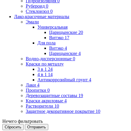
Гидроизоляция
0
Рубероид
0
Стеклоизол
0
Лако-красочные материалы
Эмали
Универсальная
Царицынские
20
Витэко
17
Для пола
Витэко
4
Царицынские
4
Водно-дисперсионные
0
Краски по металлу
3 в 1
24
4 в 1
14
Антикоррозийный грунт
4
Лаки
4
Пропитки
0
Деревозащитные составы
19
Краски акриловые
4
Растворители
10
Защитное декоративное покрытие
10
Нечего фильтровать
Сбросить
Отправить