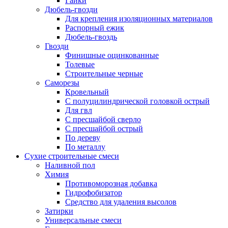
Гайки
Дюбель-гвозди
Для крепления изоляционных материалов
Распорный ежик
Дюбель-гвоздь
Гвозди
Финишные оцинкованные
Толевые
Строительные черные
Саморезы
Кровельный
С полуцилиндрической головкой острый
Для гвл
С пресшайбой сверло
С пресшайбой острый
По дереву
По металлу
Сухие строительные смеси
Наливной пол
Химия
Противоморозная добавка
Гидрофобизатор
Средство для удаления высолов
Затирки
Универсальные смеси