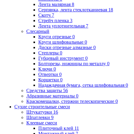
Лента малярная
8
Серпянка, лента стеклотканиевая
18
Скотч
7
Стрейч пленка
3
Лента уплотнительная
7
Слесарный
Круги отрезные
0
Круги шлифовальные
0
Диски отрезные алмазные
0
Степлеры
0
Губцевый инструмент
0
Болторезы, ножницы по металлу
0
Ключи
0
Отвертки
0
Корщетки
0
Надаждачная бумага, сетка шлифовальная
0
Средства защиты
56
Абразивные материалы
0
Краскомешалки, стержни телескопические
0
Сухие строительные смеси
Штукатурки
16
Шпатлевки
9
Клеевые смеси
Плиточный клей
11
Монтажный клей
7