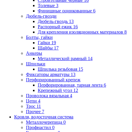
Строительные черные
16
Толевые
3
Финишные оцинкованные
6
Дюбель-гвозди
Дюбель-гвоздь
13
Распорный ежик
16
Для крепления изоляционных материалов
8
Болты, гайки
Гайки
19
Шайбы
17
Анкеры
Металлический рамный
14
Шпильки
Шпилька резьбовая
15
Фиксаторы арматуры
13
Перфорированный крепеж
Перфорированная, тарная лента
6
Крепежный угол
12
Проволока вязальная
4
Цепи
4
Трос
11
Прочее
7
Кровля, водосточная система
Металлочерепица
0
Профнастил
0