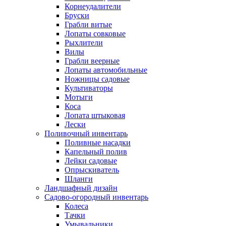
Корнеудалители
Бруски
Грабли витые
Лопаты совковые
Рыхлители
Вилы
Грабли веерные
Лопаты автомобильные
Ножницы садовые
Культиваторы
Мотыги
Коса
Лопата штыковая
Лески
Поливочный инвентарь
Поливные насадки
Капельный полив
Лейки садовые
Опрыскиватель
Шланги
Ландшафный дизайн
Садово-огородный инвентарь
Колеса
Тачки
Умывальники