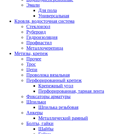
Эмали
Для пола
Универсальная
Кровля, водосточная система
Стеклоизол
Рубероид
Гидроизоляция
Профнастил
Металлочерепица
Метизы, крепеж
Прочее
Трос
Цепи
Проволока вязальная
Перфорированный крепеж
Крепежный угол
Перфорированная, тарная лента
Фиксаторы арматуры
Шпильки
Шпилька резьбовая
Анкеры
Металлический рамный
Болты, гайки
Шайбы