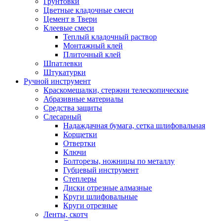
Грунтовки
Цветные кладочные смеси
Цемент в Твери
Клеевые смеси
Теплый кладочный раствор
Монтажный клей
Плиточный клей
Шпатлевки
Штукатурки
Ручной инструмент
Краскомешалки, стержни телескопические
Абразивные материалы
Средства защиты
Слесарный
Надаждачная бумага, сетка шлифовальная
Корщетки
Отвертки
Ключи
Болторезы, ножницы по металлу
Губцевый инструмент
Степлеры
Диски отрезные алмазные
Круги шлифовальные
Круги отрезные
Ленты, скотч