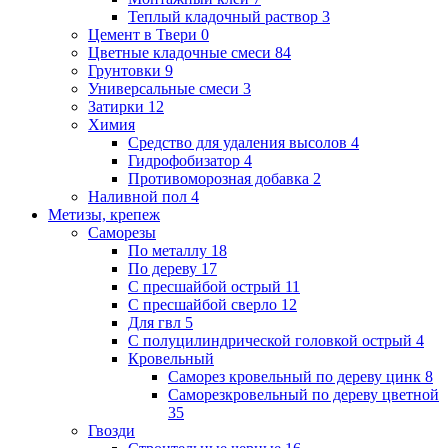
Теплый кладочный раствор
3
Цемент в Твери
0
Цветные кладочные смеси
84
Грунтовки
9
Универсальные смеси
3
Затирки
12
Химия
Средство для удаления высолов
4
Гидрофобизатор
4
Противоморозная добавка
2
Наливной пол
4
Метизы, крепеж
Саморезы
По металлу
18
По дереву
17
С пресшайбой острый
11
С пресшайбой сверло
12
Для гвл
5
С полуцилиндрической головкой острый
4
Кровельный
Саморез кровельный по дереву цинк
8
Саморезкровельный по дереву цветной
35
Гвозди