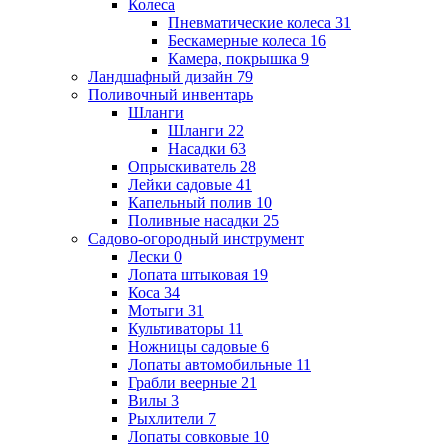
Колеса
Пневматические колеса
31
Бескамерные колеса
16
Камера, покрышка
9
Ландшафный дизайн
79
Поливочный инвентарь
Шланги
Шланги
22
Насадки
63
Опрыскиватель
28
Лейки садовые
41
Капельный полив
10
Поливные насадки
25
Садово-огородный инструмент
Лески
0
Лопата штыковая
19
Коса
34
Мотыги
31
Культиваторы
11
Ножницы садовые
6
Лопаты автомобильные
11
Грабли веерные
21
Вилы
3
Рыхлители
7
Лопаты совковые
10