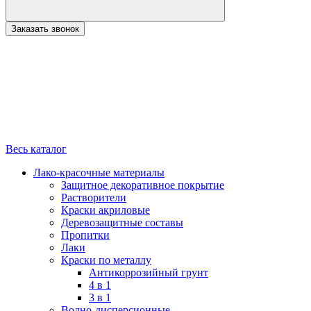
Заказать звонок
Весь каталог
Лако-красочные материалы
Защитное декоративное покрытие
Растворители
Краски акриловые
Деревозащитные составы
Пропитки
Лаки
Краски по металлу
Антикоррозийный грунт
4 в 1
3 в 1
Водно-дисперсионные