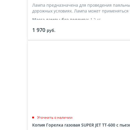
Лампа предназначена для проведения паяльных
дорожных условиях. Лампа может применяться 
Масса лампы без топлива:
1,2 кг
Емкость баллона:
1 л
1 970
руб.
Топливо:
бензин не ниже А-76 или смесь бензи
Уточнить о наличии
Копия Горелка газовая SUPER JET TT-600 c пь