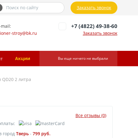
Заказать звонок
+7 (4822) 49-38-60
-mail:
ioner-stroy@bk.ru
Заказать звонок
Акции
нт
Вы еще ничего не выбрали
 QD20 2 литра
Все отзывы (0)
оплаты:
в город
Тверь
-
799
руб.