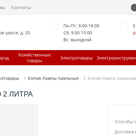
вы
Контакты
Пн-Пт: 9:00-18:00
E
е шоссе, д. 25
Сб: 9:00-15:00
p
Вс: выходной
Хозяйственные
ород
Электротовары
Электроинструме
товары
озтовары
Копия Лампы паяльные
Копия Лампа паяльная
 2 ЛИТРА
Способы 
Доставка 