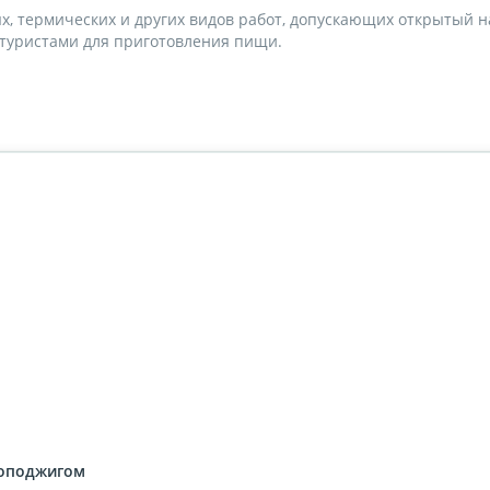
, термических и других видов работ, допускающих открытый на
туристами для приготовления пищи.
на 50% и керосина 50%
езоподжигом